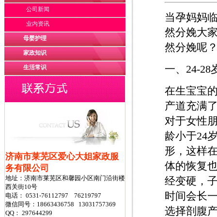
公司新闻
当孕妈妈
业内资讯
然分娩大
母婴护理
然分娩呢
家政知识
一、24-
生活常识
在生宝宝
产道充满
对于女性朋
龄小于24
形，这样
济南市莱芜区爱心大姐家政服
体的恢复也
务有限公司
地址：济南市莱芜区和馨园小区南门沿街楼
经变硬，子
西关街10号
时间会长
电话： 0531-76112797 76219797
微信同号：18663436758 13031757369
选择剖腹
QQ： 297644299