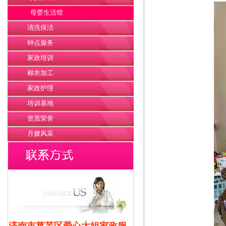
母婴生活馆
清洗保洁
钟点服务
家政培训
棉衣加工
家政护理
培训基地
资质荣誉
月嫂风采